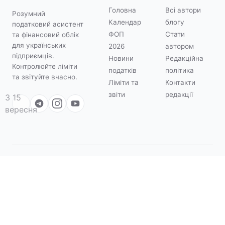
Головна
Всі автори
Розумний
Календар
блогу
податковий асистент
ФОП
Стати
та фінансовий облік
для українських
2026
автором
підприємців.
Новини
Редакційна
Контролюйте ліміти
податків
політика
та звітуйте вчасно.
Ліміти та
Контакти
звіти
редакції
З 15
вересня
© 2026 Quartal Finance. Усі права захищені.
Quartal
Зроблено з турботою про український бізнес.
Податковий асистент для ФОП