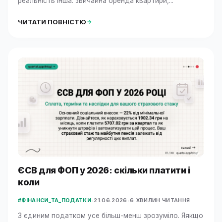
реальність інша: звичайна оренда квартири,...
ЧИТАТИ ПОВНІСТЮ
ЄСВ для ФОП у 2026: скільки платити і
коли
•
21.06.2026
•
6 ХВИЛИН ЧИТАННЯ
#ФІНАНСИ_ТА_ПОДАТКИ
З єдиним податком усе більш-менш зрозуміло. Яякщо