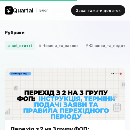
Quartal
Блог
Завантажити додаток
Рубрики
всі_статті
Новини_та_закони
Фінанси_та_податки
Перехід з 2 на 3 групу ФОП: