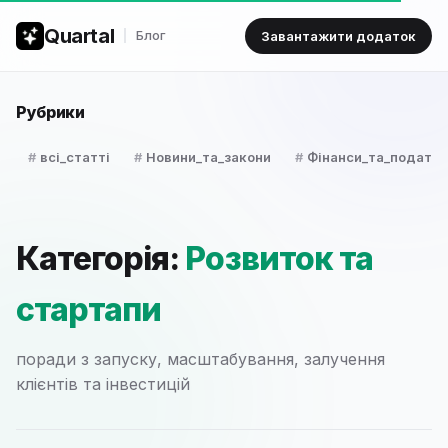
Quartal
Блог
Завантажити додаток
Рубрики
всі_статті
Новини_та_закони
Фінанси_та_податки
Категорія:
Розвиток та
стартапи
поради з запуску, масштабування, залучення
клієнтів та інвестицій